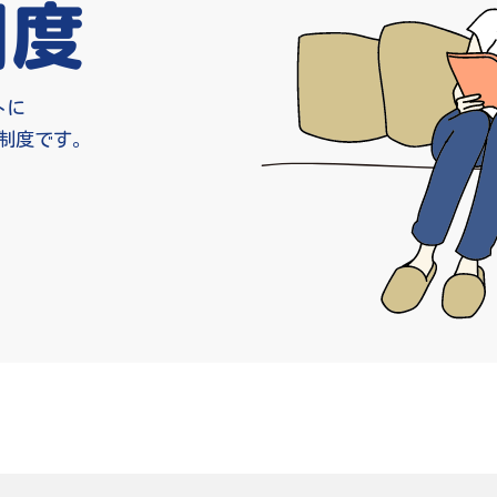
制度
トに
制度です。